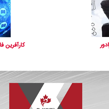
ادور
کارآفرین فا