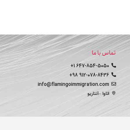
تماس با ما
647-854-5050 1+
912-078-8436 98+
info@flamingoimmigration.com
اتاوا –آنتاریو