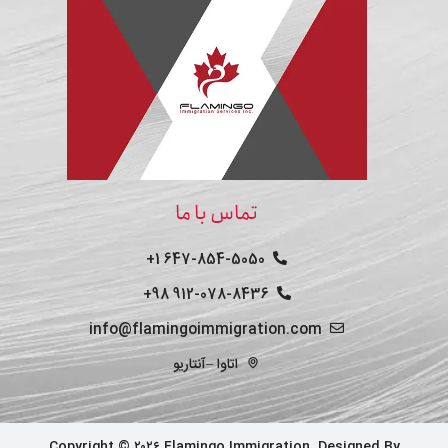
تماس با ما
647-854-5050 1+
912-078-8436 98+
info@flamingoimmigration.com
اتاوا –آنتاریو
Copyright © ۲۰۲۶ Flamingo Immigration. Designed By