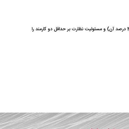
حداقل سه سال از پنج سال گذشته مالک کسب و کار بوده باشید (حداقل 33.33 درصد آن) و مسئولیت نظارت بر حداقل دو کارمند را