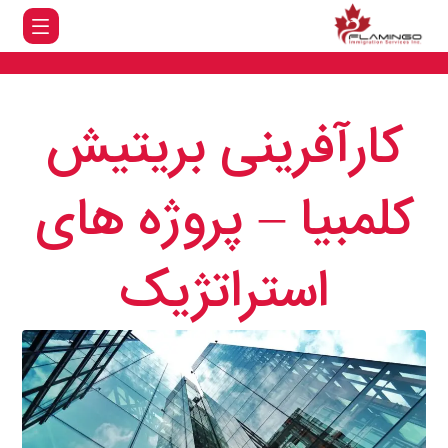
کارآفرینی بریتیش
کلمبیا – پروژه های
استراتژیک