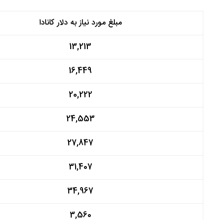
مبلغ مورد نیاز به دلار کانادا
13,213
16,449
20,222
24,553
27,847
31,407
34,967
3,560