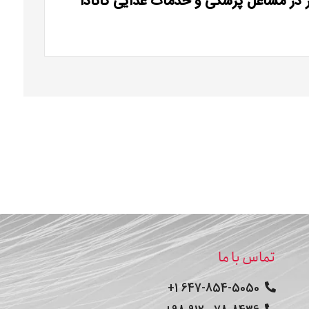
ر در مشاغل پزشکی و خدمات غذایی کانادا
تماس با ما
647-854-5050 1+