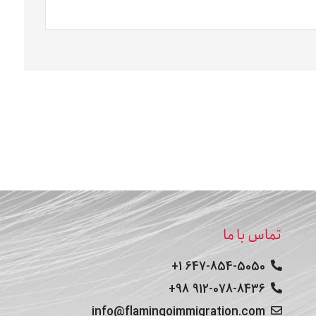
تماس با ما
647-854-5050 1+
912-078-8436 98+
info@flamingoimmigration.com