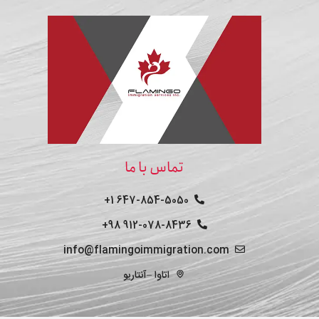
تماس با ما
647-854-5050 1+
912-078-8436 98+
info@flamingoimmigration.com
اتاوا –آنتاریو